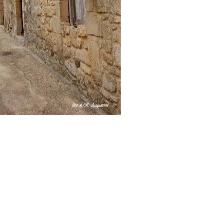
icate la "Casa del Bracciante"
io"